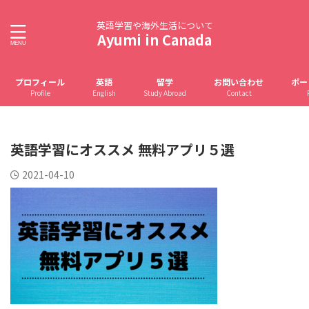
英語学習や海外生活について
Ayumi in Canada
プロフィール
英語
留学
お問い合わせ
ポー
Profile
English
Study Abroad
Contact
英語学習にオススメ 無料アプリ５選
2021-04-10