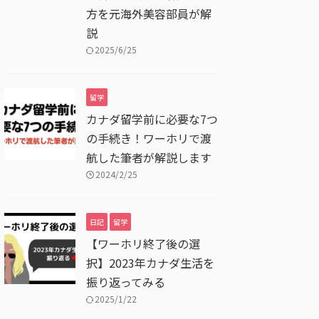
方を元海外美容部員が解
説
2025/6/25
留学
カナダ留学前に必要な7つ
の手続き！ワーホリで渡
航した筆者が解説します
2024/2/25
日記
留学
【ワーホリ終了後の選
択】2023年カナダ生活を
振り返ってみる
2025/1/22