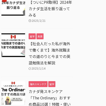
【ついにPR取得】2024年
カナダ生活を振り返って
みる
2025/2/21
留学
英語
【社会人だった私が海外
で働くまで】海外就職ま
での道のりと今までの英
語勉強法を解説
2025/1/14
海外スキンケア
留学
カナダ発スキンケア
「The Ordinary」おすす
め商品10選！特徴・使い