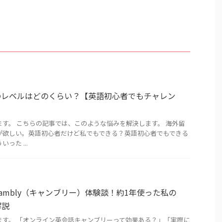
5.5のレベルはどのくらい？【英語初心者でもチャレン
ます。 こちらの記事では、このような悩みを解決します。 海外留
コアが欲しい。英語初心者だけど私でもできる？英語初心者でもできる
った ...
ambly（キャンブリー）体験談！約1年使った私の
解説
ます。 「オンライン英会話キャンブリーって効果ある？」「実際に