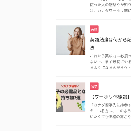
使った人の感想やが知り
は、カナダワーホリ前にキ
英語
英語勉強は何から
法
これから英語力は必須
ない…、まず最初にや
るようになるんだろう… 
留学
【ワーホリ体験談
「カナダ留学先に持参す
えている方は、このよう
いたくても価格の高さやア