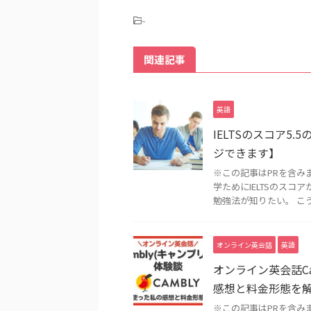
-
関連記事
英語
IELTSのスコア
ジできます】
※この記事はPRを含み
学ためにIELTSのス
勉強法が知りたい。 こうい
オンライン英会話
英語
オンライン英会話C
感想と料金形態を
※この記事はPRを含み