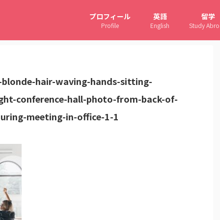
プロフィール
英語
留学
Profile
English
Study Abr
blonde-hair-waving-hands-sitting-
ght-conference-hall-photo-from-back-of-
uring-meeting-in-office-1-1