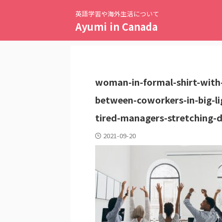
英語学習や海外生活について
Ayumi in Canada
woman-in-formal-shirt-with-
between-coworkers-in-big-li
tired-managers-stretching-d
2021-09-20