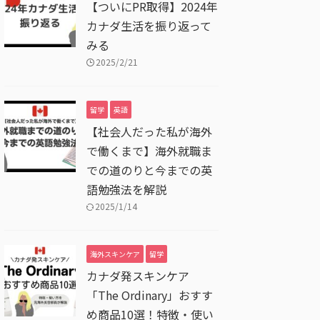
【ついにPR取得】2024年
カナダ生活を振り返って
みる
2025/2/21
留学
英語
【社会人だった私が海外
で働くまで】海外就職ま
での道のりと今までの英
語勉強法を解説
2025/1/14
海外スキンケア
留学
カナダ発スキンケア
「The Ordinary」おすす
め商品10選！特徴・使い