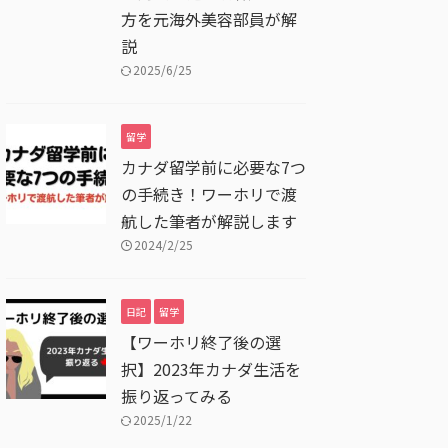
方を元海外美容部員が解
説
2025/6/25
留学
カナダ留学前に必要な7つ
の手続き！ワーホリで渡
航した筆者が解説します
2024/2/25
日記
留学
【ワーホリ終了後の選
択】2023年カナダ生活を
振り返ってみる
2025/1/22