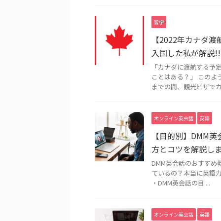
留学
【2022年カナダ
入国した私が解説!!
「カナダに渡航する予定
ことはある？」 このような
までの間、観光ビザでカ .
オンライン英会話
英語
【目的別】DMM英
方とコツを解説し
DMM英会話のおすすめ
ているの？本当に英語力
・DMM英会話の目 ...
オンライン英会話
英語