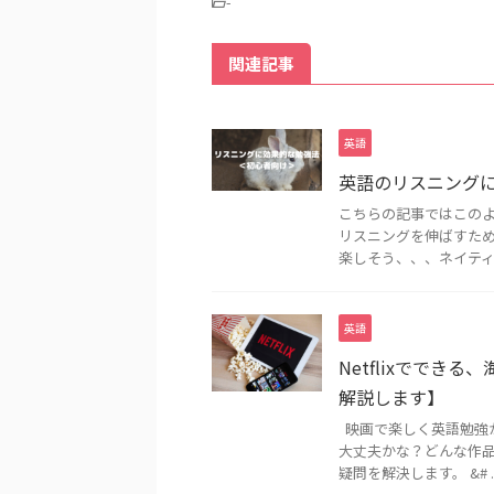
-
関連記事
英語
英語のリスニング
こちらの記事ではこのよ
リスニングを伸ばすた
楽しそう、、、ネイティブ
英語
Netflixででき
解説します】
映画で楽しく英語勉強
大丈夫かな？どんな作品
疑問を解決します。 &# ..