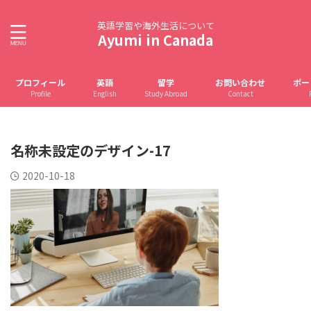
英語学習や海外生活について
Ayumi in Canada
プロフィール
英語
留学
お問い合わせ
ポー
Profile
English
Study Abroad
Contact
名称未設定のデザイン-17
2020-10-18