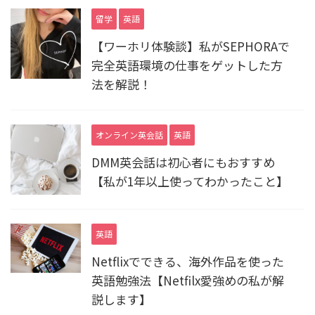
留学
英語
【ワーホリ体験談】私がSEPHORAで
完全英語環境の仕事をゲットした方
法を解説！
オンライン英会話
英語
DMM英会話は初心者にもおすすめ
【私が1年以上使ってわかったこと】
英語
Netflixでできる、海外作品を使った
英語勉強法【Netfilx愛強めの私が解
説します】