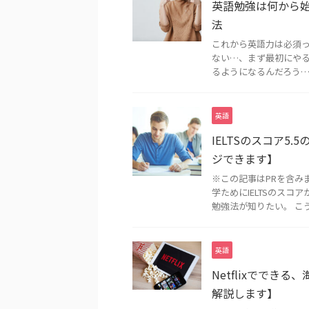
英語勉強は何から
法
これから英語力は必須
ない…、まず最初にや
るようになるんだろう… 
英語
IELTSのスコア
ジできます】
※この記事はPRを含み
学ためにIELTSのス
勉強法が知りたい。 こうい
英語
Netflixででき
解説します】