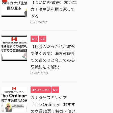
【ついにPR取得】2024年
カナダ生活を振り返って
みる
2025/2/21
留学
英語
【社会人だった私が海外
で働くまで】海外就職ま
での道のりと今までの英
語勉強法を解説
2025/1/14
海外スキンケア
留学
カナダ発スキンケア
「The Ordinary」おすす
め商品10選！特徴・使い