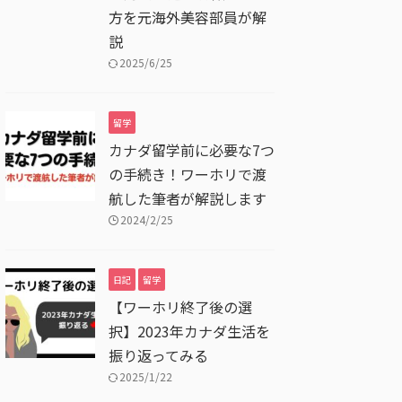
方を元海外美容部員が解
説
2025/6/25
留学
カナダ留学前に必要な7つ
の手続き！ワーホリで渡
航した筆者が解説します
2024/2/25
日記
留学
【ワーホリ終了後の選
択】2023年カナダ生活を
振り返ってみる
2025/1/22