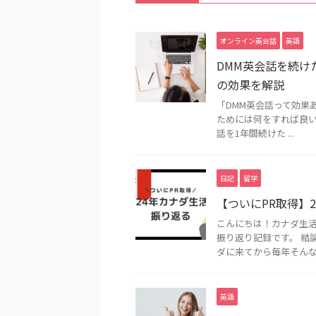
オンライン英会話
英語
DMM英会話を続け
の効果を解説
「DMM英会話って効果
ためには何をすれば良い？
話を1年間続けた ...
日記
留学
【ついにPR取得】
こんにちは！カナダ生活
振り返り記録です。 結
ダに来てから毎年そんな感じ
英語